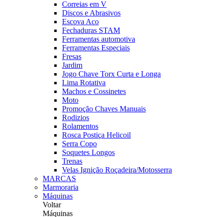
Correias em V
Discos e Abrasivos
Escova Aco
Fechaduras STAM
Ferramentas automotiva
Ferramentas Especiais
Fresas
Jardim
Jogo Chave Torx Curta e Longa
Lima Rotativa
Machos e Cossinetes
Moto
Promoção Chaves Manuais
Rodizios
Rolamentos
Rosca Postiça Helicoil
Serra Copo
Soquetes Longos
Trenas
Velas Ignição Roçadeira/Motosserra
MARCAS
Marmoraria
Máquinas
Voltar
Máquinas