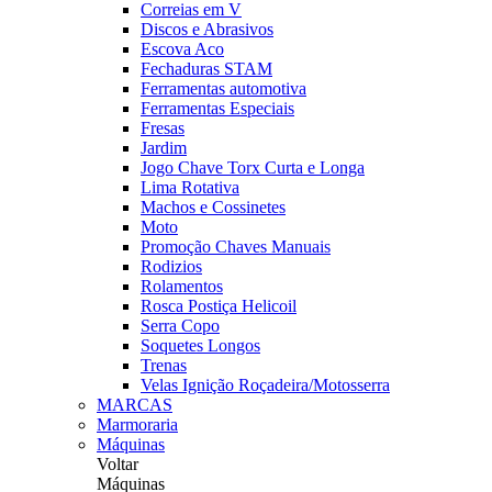
Correias em V
Discos e Abrasivos
Escova Aco
Fechaduras STAM
Ferramentas automotiva
Ferramentas Especiais
Fresas
Jardim
Jogo Chave Torx Curta e Longa
Lima Rotativa
Machos e Cossinetes
Moto
Promoção Chaves Manuais
Rodizios
Rolamentos
Rosca Postiça Helicoil
Serra Copo
Soquetes Longos
Trenas
Velas Ignição Roçadeira/Motosserra
MARCAS
Marmoraria
Máquinas
Voltar
Máquinas