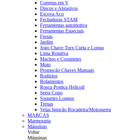
Correias em V
Discos e Abrasivos
Escova Aco
Fechaduras STAM
Ferramentas automotiva
Ferramentas Especiais
Fresas
Jardim
Jogo Chave Torx Curta e Longa
Lima Rotativa
Machos e Cossinetes
Moto
Promoção Chaves Manuais
Rodizios
Rolamentos
Rosca Postiça Helicoil
Serra Copo
Soquetes Longos
Trenas
Velas Ignição Roçadeira/Motosserra
MARCAS
Marmoraria
Máquinas
Voltar
Máquinas