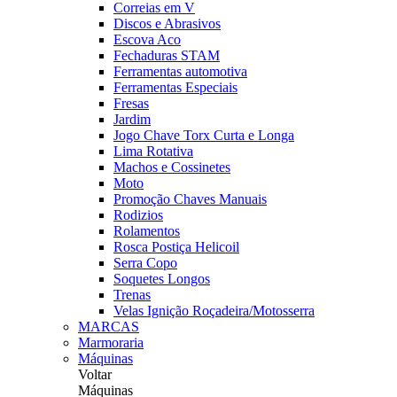
Correias em V
Discos e Abrasivos
Escova Aco
Fechaduras STAM
Ferramentas automotiva
Ferramentas Especiais
Fresas
Jardim
Jogo Chave Torx Curta e Longa
Lima Rotativa
Machos e Cossinetes
Moto
Promoção Chaves Manuais
Rodizios
Rolamentos
Rosca Postiça Helicoil
Serra Copo
Soquetes Longos
Trenas
Velas Ignição Roçadeira/Motosserra
MARCAS
Marmoraria
Máquinas
Voltar
Máquinas