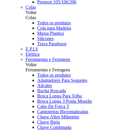
Peugeot 105/106/206
Colas
Voltar
Colas
Todos os produtos
Cola para Madeira
Massa Plastica
Silicones
Trava Parafusos
E.P.I.S
Eletrica
Ferramentas e Ferragens
Voltar
Ferramentas e Ferragens
Todos os produtos
Adaptadores Para Soquetes
Alicates
Bucha Roscada
Broca Longa Para Telha
Broca Longa 3 Ponta Mourão
Cabo De Força T
Cantoneiras Bicromatizadas
Chave Allen Milimetro
Chave Biela
Chave Combinada