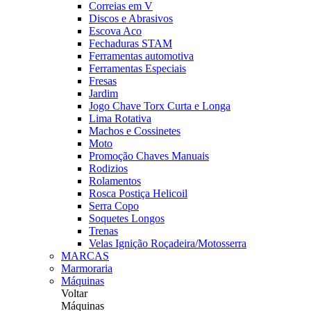
Correias em V
Discos e Abrasivos
Escova Aco
Fechaduras STAM
Ferramentas automotiva
Ferramentas Especiais
Fresas
Jardim
Jogo Chave Torx Curta e Longa
Lima Rotativa
Machos e Cossinetes
Moto
Promoção Chaves Manuais
Rodizios
Rolamentos
Rosca Postiça Helicoil
Serra Copo
Soquetes Longos
Trenas
Velas Ignição Roçadeira/Motosserra
MARCAS
Marmoraria
Máquinas
Voltar
Máquinas